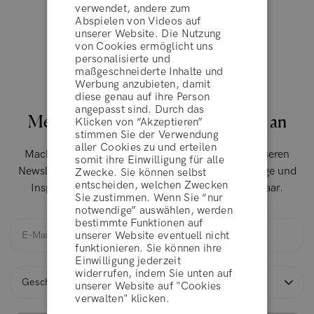
verwendet, andere zum
Abspielen von Videos auf
unserer Website. Die Nutzung
FOLGE UNS AUF INSTAGRAM
von Cookies ermöglicht uns
personalisierte und
maßgeschneiderte Inhalte und
Werbung anzubieten, damit
diese genau auf ihre Person
angepasst sind. Durch das
Melde dich für unseren Newsletter an
Klicken von “Akzeptieren”
stimmen Sie der Verwendung
aller Cookies zu und erteilen
AGBs
Mache es wie 200.000 andere: Melde dich für unseren
somit ihre Einwilligung für alle
Newsletter an und erhalte tolle Angebote, Ratschläge und
Zwecke. Sie können selbst
entscheiden, welchen Zwecken
Inspirationen auf deinem Weg zu gesünderem Haar.
Sie zustimmen. Wenn Sie “nur
ABLEHNEN
notwendige” auswählen, werden
bestimmte Funktionen auf
unserer Website eventuell nicht
funktionieren. Sie können ihre
AKZEPTIEREN
Einwilligung jederzeit
widerrufen, indem Sie unten auf
unserer Website auf "Cookies
verwalten" klicken.