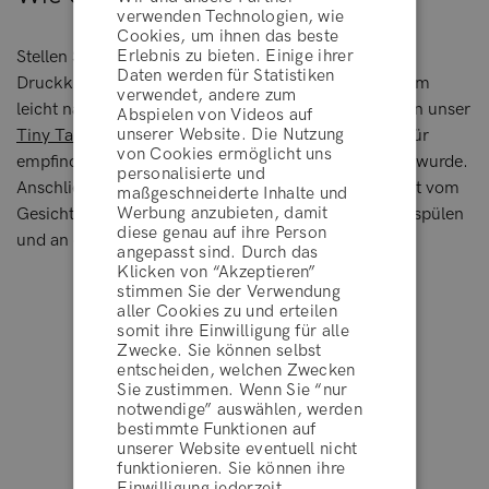
verwenden Technologien, wie
Cookies, um ihnen das beste
Erlebnis zu bieten. Einige ihrer
Stellen Sie die Duschhaube mithilfe des sicheren
Daten werden für Statistiken
Druckknopfes so ein, dass sie gut sitzt und der Schirm
verwendet, andere zum
leicht nach unten zeigt. Verwenden Sie zum Waschen unser
Abspielen von Videos auf
unserer Website. Die Nutzung
Tiny Tangles™ Shampoo & Body Wash
, das speziell für
von Cookies ermöglicht uns
empfindliche Kinderhaut und feines Haar entwickelt wurde.
personalisierte und
Anschließend abspülen – das Wasser läuft dabei sanft vom
maßgeschneiderte Inhalte und
Werbung anzubieten, damit
Gesicht ab. Nach dem Baden mit klarem Wasser ausspülen
diese genau auf ihre Person
und an der Luft trocknen lassen.
angepasst sind. Durch das
Klicken von “Akzeptieren”
stimmen Sie der Verwendung
aller Cookies zu und erteilen
AGBs
somit ihre Einwilligung für alle
Zwecke. Sie können selbst
Hervorragend
entscheiden, welchen Zwecken
Sie zustimmen. Wenn Sie “nur
ABLEHNEN
notwendige” auswählen, werden
bestimmte Funktionen auf
unserer Website eventuell nicht
4.2 von 5
10.000+ Bewertungen
funktionieren. Sie können ihre
AKZEPTIEREN
Einwilligung jederzeit