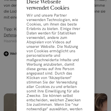
Diese Webseite
von der Mitte bis zu den Spitzen. Nicht ausspülen. Kämme
verwendet Cookies
die Locken und lass sie an der Luft trocknen oder föhne sie
Wir und unsere Partner
mit einem Föhn auf niedriger Stufe.
verwenden Technologien, wie
Cookies, um ihnen das beste
Erlebnis zu bieten. Einige ihrer
Tipp: Kombiniere die Lockencreme mit unserem
Sun
Daten werden für Statistiken
Defense Hair Mist
, um deine Locken zwischen den
verwendet, andere zum
Haarwäschen zu erfrischen und mit Feuchtigkeit zu
Abspielen von Videos auf
unserer Website. Die Nutzung
versorgen.
von Cookies ermöglicht uns
Weiterlesen
personalisierte und
maßgeschneiderte Inhalte und
Werbung anzubieten, damit
diese genau auf ihre Person
angepasst sind. Durch das
Klicken von “Akzeptieren”
Ergebnisse unserer Kunden
stimmen Sie der Verwendung
aller Cookies zu und erteilen
AGBs
somit ihre Einwilligung für alle
Zwecke. Sie können selbst
entscheiden, welchen Zwecken
Sie zustimmen. Wenn Sie “nur
ABLEHNEN
notwendige” auswählen, werden