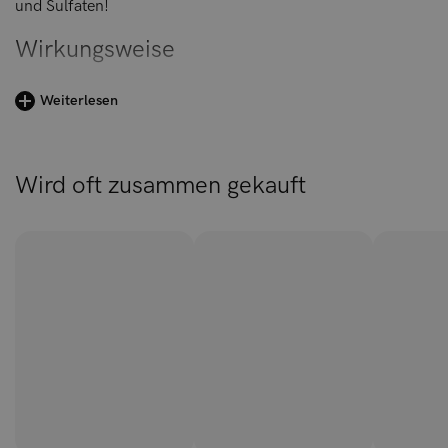
und Sulfaten!
Wirkungsweise
Die Curl Crush™ Defining Cream ist eine leichte Lockcreme
Weiterlesen
zur Definition von Locken, die Feuchtigkeit spendet und alle
Lockentypen verbessert. Der geheime Inhaltsstoff ist
Pullulan, eine natürliche Stärke, die einen leichten Film auf
Wird oft zusammen gekauft
dem Haar bildet, um Locken zu definieren und zu halten,
während sie Kräuseln verursachende Feuchtigkeit abhält.
Pullulan ist wasserlöslich, was bedeutet, dass es sich nicht
auf den Locken ablagert und sie beschwert. Das Ergebnis?
Weiche, federnde und definierte Locken, die nicht kräuseln.
Und absolut keine harten Strähnen!
Außerdem haben wir unsere Lockencreme ohne Silikone
und mit stärkenden und feuchtigkeitsspendenden
Inhaltsstoffen formuliert, die das Haar vor UV-Strahlen und
anderen schädlichen Umwelteinflüssen schützen. Das