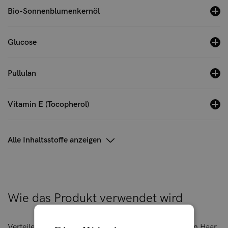
Bio-Sonnenblumenkernöl
Glucose
Pullulan
Vitamin E (Tocopherol)
Alle Inhaltsstoffe anzeigen
Wie das Produkt verwendet wird
Verteile die Lockencreme im feuchten oder trockenen Haar,