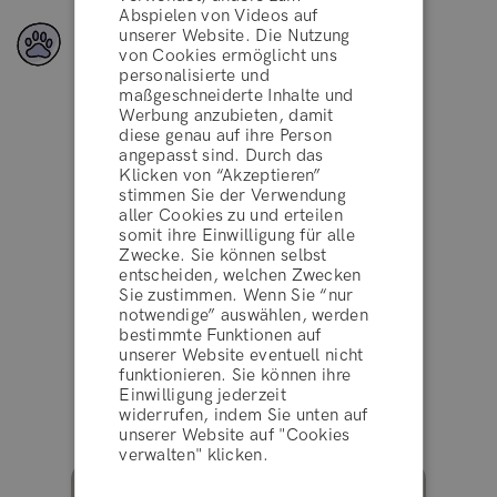
Abspielen von Videos auf
unserer Website. Die Nutzung
Vegane Inhaltsstoffe
von Cookies ermöglicht uns
personalisierte und
maßgeschneiderte Inhalte und
Werbung anzubieten, damit
diese genau auf ihre Person
angepasst sind. Durch das
Hervorragend
Klicken von “Akzeptieren”
stimmen Sie der Verwendung
aller Cookies zu und erteilen
AGBs
somit ihre Einwilligung für alle
Zwecke. Sie können selbst
4.2 von 5
10.000+ Bewertungen
entscheiden, welchen Zwecken
Sie zustimmen. Wenn Sie “nur
ABLEHNEN
notwendige” auswählen, werden
auf
bestimmte Funktionen auf
unserer Website eventuell nicht
funktionieren. Sie können ihre
AKZEPTIEREN
Einwilligung jederzeit
Gesehen in
widerrufen, indem Sie unten auf
unserer Website auf "Cookies
verwalten" klicken.